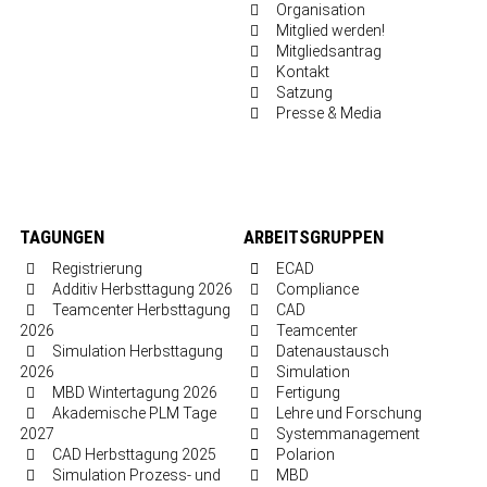
Organisation
Mitglied werden!
Mitgliedsantrag
Kontakt
Satzung
Presse & Media
TAGUNGEN
ARBEITSGRUPPEN
Registrierung
ECAD
Additiv Herbsttagung 2026
Compliance
Teamcenter Herbsttagung
CAD
2026
Teamcenter
Simulation Herbsttagung
Datenaustausch
2026
Simulation
MBD Wintertagung 2026
Fertigung
Akademische PLM Tage
Lehre und Forschung
2027
Systemmanagement
CAD Herbsttagung 2025
Polarion
Simulation Prozess- und
MBD