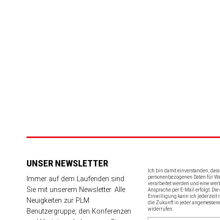
UNSER NEWSLETTER
Ich bin damit einverstanden, das
personenbezogenen Daten für 
Immer auf dem Laufenden sind
verarbeitet werden und eine wer
Sie mit unserem Newsletter. Alle
Ansprache per E-Mail erfolgt. Die 
Einwilligung kann ich jederzeit 
Neuigkeiten zur PLM
die Zukunft in jeder angemessen
widerrufen.
Benutzergruppe, den Konferenzen