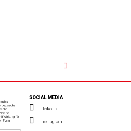
SOCIAL MEDIA
s meine
Werbezwecke
linkedin
bliche
erteilte
mit Wirkung für
en Form
instagram