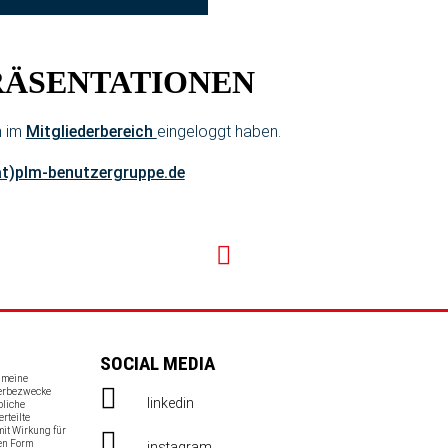
RÄSENTATIONEN
h im
Mitgliederbereich
eingeloggt haben.
at)plm-benutzergruppe.de
SOCIAL MEDIA
s meine
Werbezwecke
linkedin
bliche
erteilte
mit Wirkung für
en Form
instagram