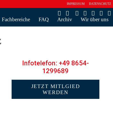
IMPRESSUM
DATENSCHUTZ
Fachbereiche
FAQ
Archiv
Wir über uns
E
Infotelefon: +49 8654-
1299689
JETZT MITLGIED
WERDEN