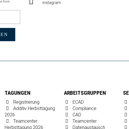
en Form
instagram
REN
TAGUNGEN
ARBEITSGRUPPEN
SE
Registrierung
ECAD
Additiv Herbsttagung
Compliance
2026
CAD
Teamcenter
Teamcenter
Herbsttagung 2026
Datenaustausch