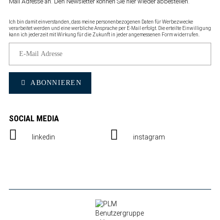
Mail Adresse an. Den Newsletter können Sie
hier wieder abbestellen
.
Ich bin damit einverstanden, dass meine personenbezogenen Daten für Werbezwecke
verarbeitet werden und eine werbliche Ansprache per E-Mail erfolgt. Die erteilte Einwilligung
kann ich jederzeit mit Wirkung für die Zukunft in jeder angemessenen Form widerrufen.
ABONNIEREN
SOCIAL MEDIA
linkedin
instagram