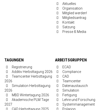
Aktuelles
Organisation
Mitglied werden!
Mitgliedsantrag
Kontakt
Satzung
Presse & Media
TAGUNGEN
ARBEITSGRUPPEN
Registrierung
ECAD
Additiv Herbsttagung 2026
Compliance
Teamcenter Herbsttagung
CAD
2026
Teamcenter
Simulation Herbsttagung
Datenaustausch
2026
Simulation
MBD Wintertagung 2026
Fertigung
Akademische PLM Tage
Lehre und Forschung
2027
Systemmanagement
CAD Herbsttagung 2025
Polarion