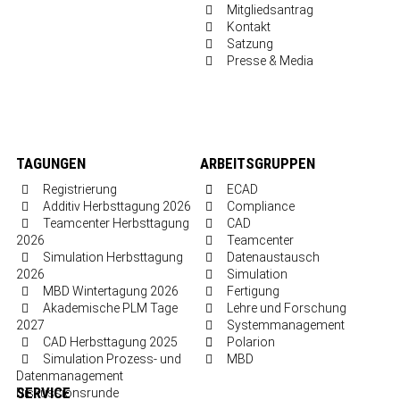
Mitgliedsantrag
Kontakt
Satzung
Presse & Media
TAGUNGEN
ARBEITSGRUPPEN
Registrierung
ECAD
Additiv Herbsttagung 2026
Compliance
Teamcenter Herbsttagung
CAD
2026
Teamcenter
Simulation Herbsttagung
Datenaustausch
2026
Simulation
MBD Wintertagung 2026
Fertigung
Akademische PLM Tage
Lehre und Forschung
2027
Systemmanagement
CAD Herbsttagung 2025
Polarion
Simulation Prozess- und
MBD
Datenmanagement
SERVICE
Diskussionsrunde