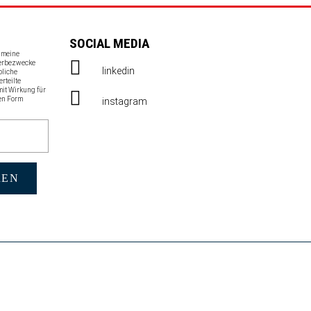
SOCIAL MEDIA
s meine
Werbezwecke
linkedin
bliche
erteilte
mit Wirkung für
en Form
instagram
REN