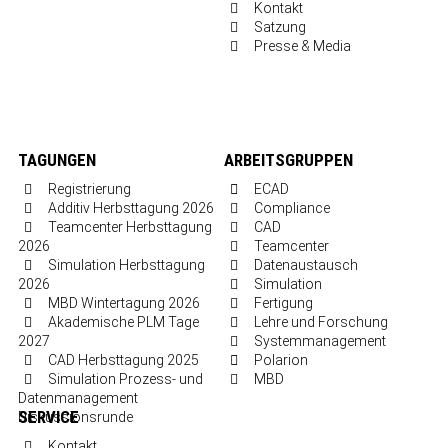
Kontakt
Satzung
Presse & Media
TAGUNGEN
ARBEITSGRUPPEN
Registrierung
ECAD
Additiv Herbsttagung 2026
Compliance
Teamcenter Herbsttagung
CAD
2026
Teamcenter
Simulation Herbsttagung
Datenaustausch
2026
Simulation
MBD Wintertagung 2026
Fertigung
Akademische PLM Tage
Lehre und Forschung
2027
Systemmanagement
CAD Herbsttagung 2025
Polarion
Simulation Prozess- und
MBD
Datenmanagement
SERVICE
Diskussionsrunde
Kontakt