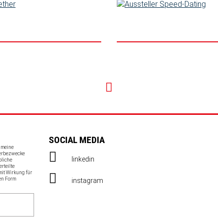
SOCIAL MEDIA
s meine
Werbezwecke
linkedin
bliche
erteilte
mit Wirkung für
en Form
instagram