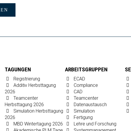
REN
TAGUNGEN
ARBEITSGRUPPEN
SE
Registrierung
ECAD
Additiv Herbsttagung
Compliance
2026
CAD
Teamcenter
Teamcenter
Herbsttagung 2026
Datenaustausch
Simulation Herbsttagung
Simulation
2026
Fertigung
MBD Wintertagung 2026
Lehre und Forschung
Akademische PLM Tage
Systemmanagement