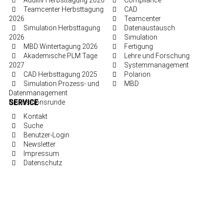
Additiv Herbsttagung 2026
Compliance
Teamcenter Herbsttagung
CAD
2026
Teamcenter
Simulation Herbsttagung
Datenaustausch
2026
Simulation
MBD Wintertagung 2026
Fertigung
Akademische PLM Tage
Lehre und Forschung
2027
Systemmanagement
CAD Herbsttagung 2025
Polarion
Simulation Prozess- und
MBD
Datenmanagement
SERVICE
Diskussionsrunde
Kontakt
Suche
Benutzer-Login
Newsletter
Impressum
Datenschutz