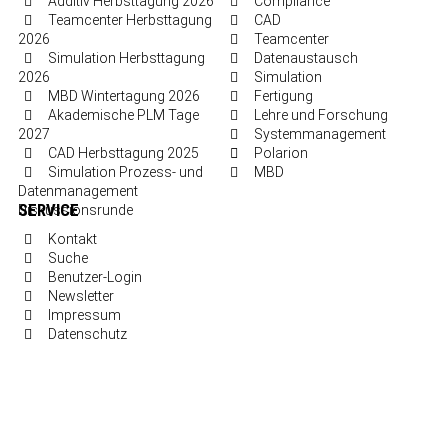
Additiv Herbsttagung 2026
Compliance
Teamcenter Herbsttagung
CAD
2026
Teamcenter
Simulation Herbsttagung
Datenaustausch
2026
Simulation
MBD Wintertagung 2026
Fertigung
Akademische PLM Tage
Lehre und Forschung
2027
Systemmanagement
CAD Herbsttagung 2025
Polarion
Simulation Prozess- und
MBD
Datenmanagement
SERVICE
Diskussionsrunde
Kontakt
Suche
Benutzer-Login
Newsletter
Impressum
Datenschutz